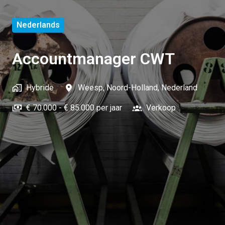
Nederlands
Accountmanager CWT
Hybride
Weesp
,
Noord-Holland
,
Nederland
€ 70.000 - € 85.000 per jaar
Verkoop