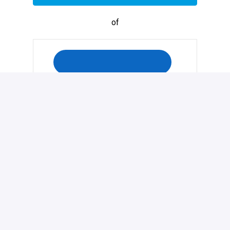
of
Solliciteren met Indeed
Deel vacature
Hybride
Weesp
,
Noord-Holland
,
Nederland
€ 70.000 - € 85.000 per jaar