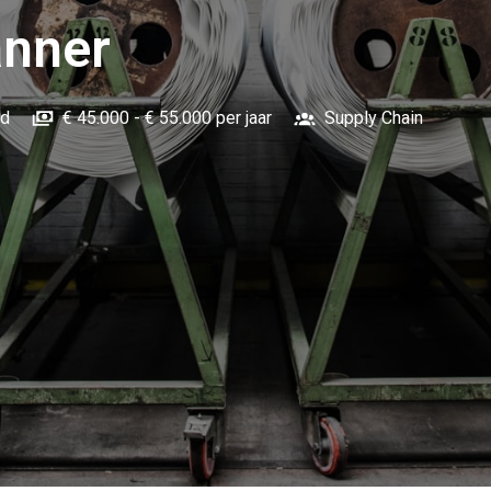
anner
nd
€ 45.000 - € 55.000 per jaar
Supply Chain