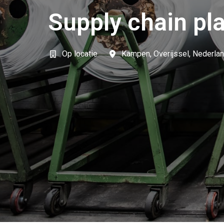
Supply chain pl
Op locatie
Kampen
,
Overijssel
,
Nederla