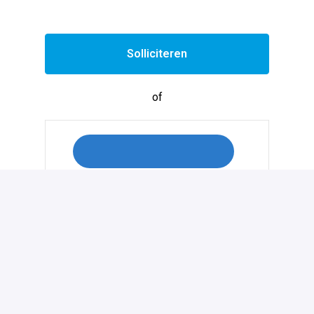
Solliciteren
of
Solliciteren met Indeed
Deel vacature