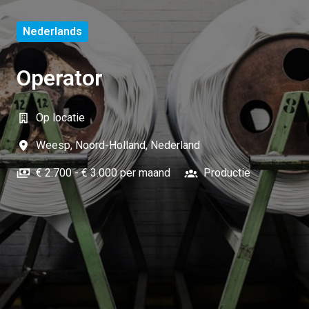
Nederlands
Operator
Op locatie
Weesp
,
Noord-Holland
,
Nederland
€ 2.700 - € 3.000 per maand
Productie