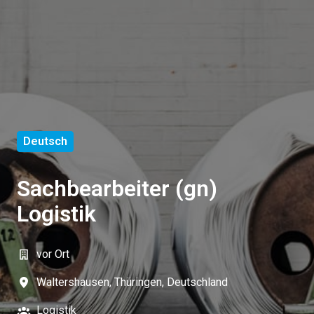
Deutsch
Sachbearbeiter (gn)
Logistik
vor Ort
Waltershausen
,
Thüringen
,
Deutschland
Logistik