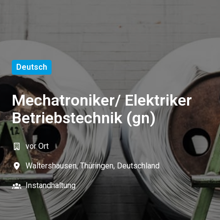
Deutsch
Mechatroniker/ Elektriker
Betriebstechnik (gn)
vor Ort
Waltershausen
,
Thüringen
,
Deutschland
Instandhaltung