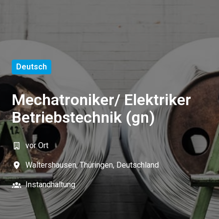
Deutsch
Mechatroniker/ Elektriker
Betriebstechnik (gn)
vor Ort
Waltershausen
,
Thüringen
,
Deutschland
Instandhaltung